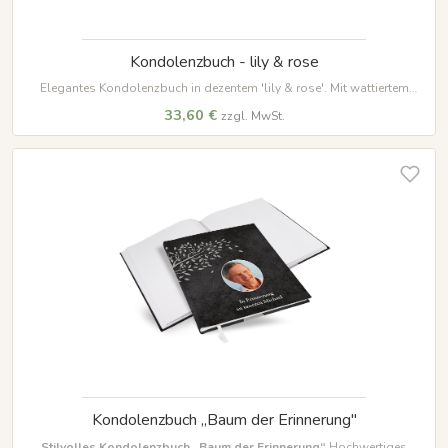
Kondolenzbuch - lily & rose
Elegantes Kondolenzbuch in dezentem 'lily & rose'. Mit wattiertem
Hardcover, 100 Seiten auf hochwertigem Papier und weißem
33,60 €
zzgl. MwSt.
Lesezeichenband – ein würdevoller Ort für Erinnerungen.
Kondolenzbuch „Baum der Erinnerung"
Stilvolles Kondolenzbuch „Baum der Erinnerung“
Hochwertiges