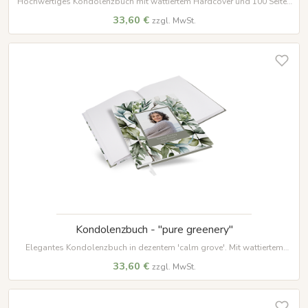
Hochwertiges Kondolenzbuch mit wattiertem Hardcover und 100 Seiten
für persönliche Beileidsbekundungen. Ein würdevoller Ort, um
33,60 €
zzgl. MwSt.
Erinnerungen und Anteilnahme zu bewahren.
Kondolenzbuch - "pure greenery"
Elegantes Kondolenzbuch in dezentem 'calm grove'. Mit wattiertem
Hardcover, 100 Seiten auf hochwertigem Papier und weißem
33,60 €
zzgl. MwSt.
Lesezeichenband – ein würdevoller Ort für Erinnerungen.