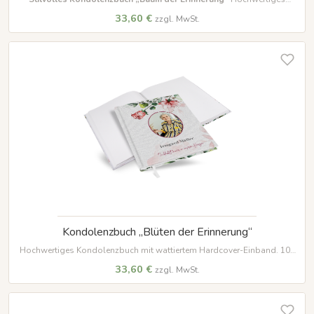
Hardcover mit 100 Seiten, um kostbare Erinnerungen und
33,60 €
zzgl. MwSt.
Beileidsbekundungen festzuhalten.
Kondolenzbuch „Blüten der Erinnerung“
Hochwertiges Kondolenzbuch mit wattiertem Hardcover-Einband. 100
Seiten aus edlem 120 g/m² Papier bieten viel Platz für persönliche Worte
33,60 €
zzgl. MwSt.
des Gedenkens. Inklusive weißem Lesezeichenband.