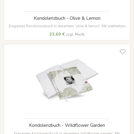
Kondolenzbuch - Olive & Lemon
Elegantes Kondolenzbuch in dezentem 'olive & lemon'. Mit wattiertem
Hardcover, 100 Seiten auf hochwertigem Papier und weißem
33,60 €
zzgl. MwSt.
Lesezeichenband – ein würdevoller Ort für Erinnerungen.
Kondolenzbuch - Wildflower Garden
Elegantes Kondolenzbuch in dezentem 'wildflower garden'. Mit