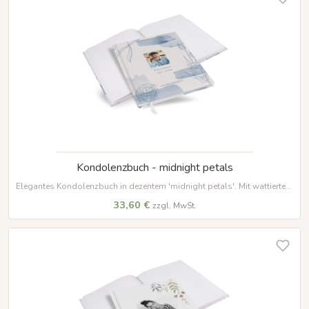
Kondolenzbuch - midnight petals
Elegantes Kondolenzbuch in dezentem 'midnight petals'. Mit wattiertem
Hardcover, 100 Seiten auf hochwertigem Papier und weißem
33,60 €
zzgl. MwSt.
Lesezeichenband – ein würdevoller Ort für Erinnerungen.