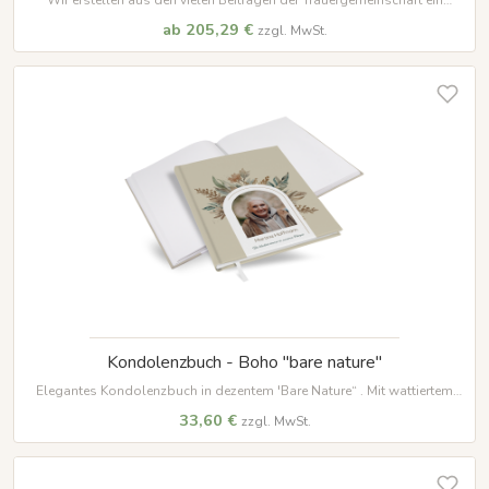
gedrucktes Gedenkbuch mit tröstenden Worten und schönen
ab 205,29 €
zzgl. MwSt.
Erinnerungen.
Kondolenzbuch - Boho "bare nature"
Elegantes Kondolenzbuch in dezentem 'Bare Nature“ . Mit wattiertem
Hardcover, 100 Seiten auf hochwertigem Papier und weißem
33,60 €
zzgl. MwSt.
Lesezeichenband – ein würdevoller Ort für Erinnerungen.