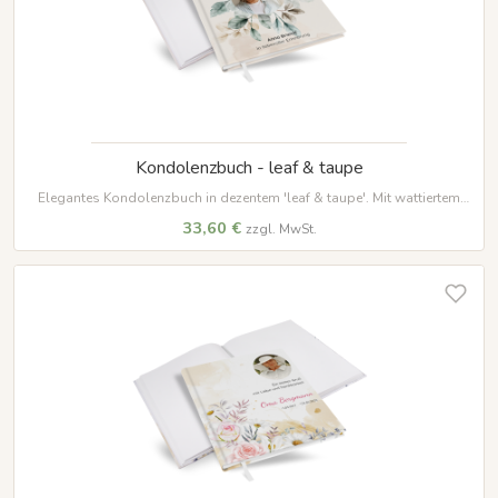
Kondolenzbuch - leaf & taupe
Elegantes Kondolenzbuch in dezentem 'leaf & taupe'. Mit wattiertem
Hardcover, 100 Seiten auf hochwertigem Papier und weißem
33,60 €
zzgl. MwSt.
Lesezeichenband – ein würdevoller Ort für Erinnerungen.