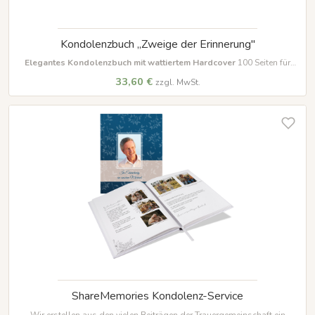
Kondolenzbuch „Zweige der Erinnerung"
Elegantes Kondolenzbuch mit wattiertem Hardcover
100 Seiten für
persönliche Erinnerungen und Beileidsbekundungen. Inklusive weißem
33,60 €
zzgl. MwSt.
Kapital- und Lesezeichenband.
ShareMemories Kondolenz-Service
Wir erstellen aus den vielen Beiträgen der Trauergemeinschaft ein