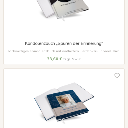
Kondolenzbuch „Spuren der Erinnerung"
Hochwertiges Kondolenzbuch mit wattiertem Hardcover-Einband. Bietet
auf 100 Seiten aus edlem 120 g/m² Papier viel Platz für persönliche
33,60 €
zzgl. MwSt.
Worte und Erinnerungen.