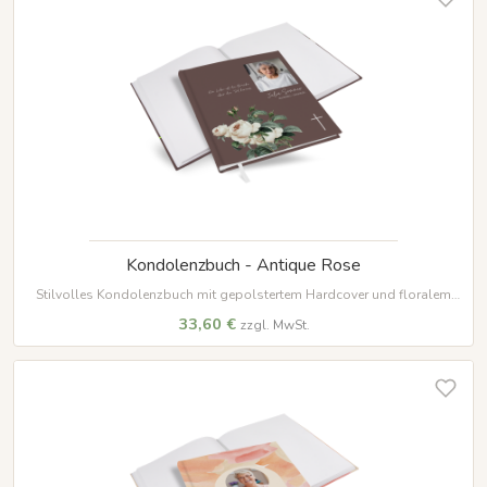
Kondolenzbuch - Antique Rose
Stilvolles Kondolenzbuch mit gepolstertem Hardcover und floralem
Design. Bietet auf 100 Seiten aus hochwertigem 120 g/m² Papier viel
33,60 €
zzgl. MwSt.
Platz für persönliche Worte des Gedenkens und der Erinnerung.