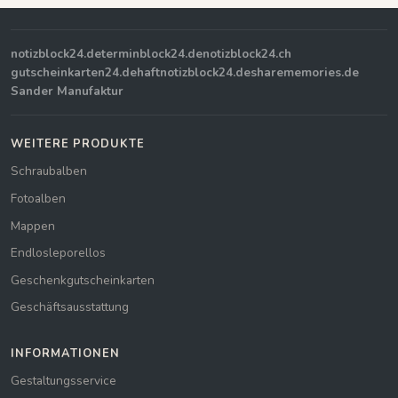
notizblock24.de
terminblock24.de
notizblock24.ch
gutscheinkarten24.de
haftnotizblock24.de
sharememories.de
Sander Manufaktur
WEITERE PRODUKTE
Schraubalben
Fotoalben
Mappen
Endlosleporellos
Geschenkgutscheinkarten
Geschäftsausstattung
INFORMATIONEN
Gestaltungsservice