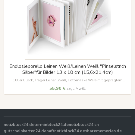
Endlosleporello Leinen Weiß/Leinen Weiß "Pinselstrich
Silber"für Bilder 13 x 18 cm (15,6x21,4cm)
100er Block, Träger Leinen Weiß, Fotomaske Weiß mit geprägtem
Silberstreif, für Bilder im Format 13 x 18 cm
55,90 €
zzgl. MwSt.
notizblock24.de
terminblock24.de
notizblock24.ch
gutscheinkarten24.de
haftnotizblock24.de
sharememories.de