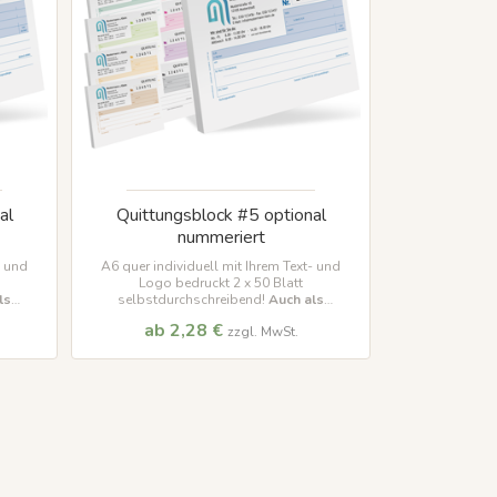
al
Quittungsblock #5 optional
nummeriert
- und
A6 quer individuell mit Ihrem Text- und
Logo bedruckt 2 x 50 Blatt
ls
selbstdurchschreibend!
Auch als
bar!
Kleinunternehmer Version verfügbar!
ab 2,28 €
zzgl. MwSt.