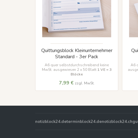
Quittungsblock Kleinunternehmer
Qui
Standard - 3er Pack
A6 quer selbstdurchschreibend keine
A6 
MwSt. ausgewiesen 2 x 50 Blatt
1 VE = 3
ausge
Blöcke
7,99 €
zzgl. MwSt.
notizblock24.de
terminblock24.de
notizblock24.ch
gu