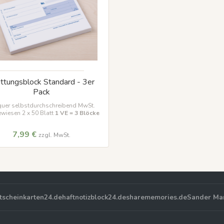
ttungsblock Standard - 3er
Pack
quer selbstdurchschreibend MwSt.
wiesen 2 x 50 Blatt
1 VE = 3 Blöcke
7,99 €
zzgl. MwSt.
tscheinkarten24.de
haftnotizblock24.de
sharememories.de
Sander Ma