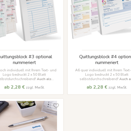
uittungsblock #3 optional
Quittungsblock #4 option
nummeriert
nummeriert
och individuell mit Ihrem Text- und
A6 quer individuell mit Ihrem Text
Logo bedruckt 2 x 50 Blatt
Logo bedruckt 2 x 50 Blatt
elbstdurchschreibend!
Auch als
selbstdurchschreibend!
Auch a
inunternehmer Version verfügbar!
Kleinunternehmer Version verfüg
ab 2,28 €
ab 2,28 €
zzgl. MwSt.
zzgl. MwSt.