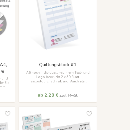
 A4,
Quittungsblock #1
ng
A6 hoch individuell mit Ihrem Text- und
Logo bedruckt 2 x 50 Blatt
- und
selbstdurchschreibend!
Auch als
er 3 x
Kleinunternehmer Version verfügbar!
mit
gbar !
ab 2,28 €
zzgl. MwSt.