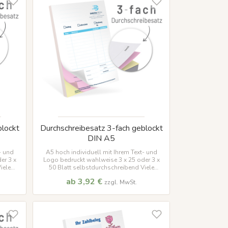
blockt
Durchschreibesatz 3-fach geblockt
DIN A5
- und
A5 hoch individuell mit Ihrem Text- und
er 3 x
Logo bedruckt wahlweise 3 x 25 oder 3 x
iele
50 Blatt selbstdurchschreibend Viele
Vorlag
ab 3,92 €
zzgl. MwSt.