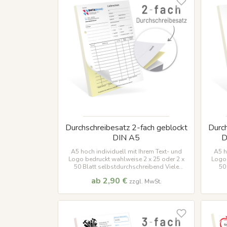
Durchschreibesatz 2-fach geblockt
Durch
DIN A5
D
A5 hoch individuell mit Ihrem Text- und
A5 h
Logo bedruckt wahlweise 2 x 25 oder 2 x
Logo 
50 Blatt selbstdurchschreibend Viele
50
Vorlagen verfügbar !
Numme
ab 2,90 €
zzgl. MwSt.