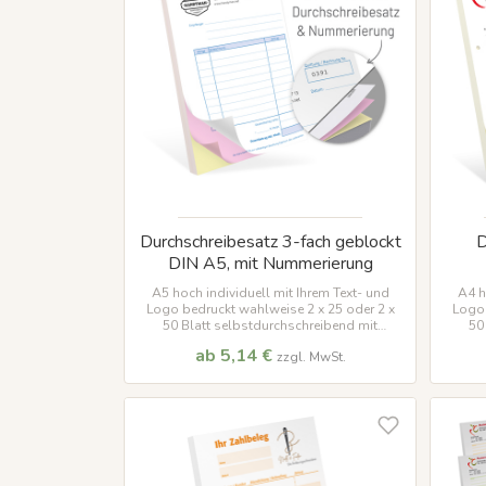
Durchschreibesatz 3-fach geblockt
D
DIN A5, mit Nummerierung
A5 hoch individuell mit Ihrem Text- und
A4 h
Logo bedruckt wahlweise 2 x 25 oder 2 x
Logo 
50 Blatt selbstdurchschreibend mit
50
Nummerierung Viele Vorlagen verfügbar !
Numme
ab 5,14 €
zzgl. MwSt.