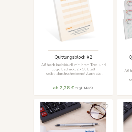
Quittungsblock #2
Q
A6 hoch individuell mit Ihrem Text- und
Logo bedruckt 2 x 50 Blatt
A6 h
selbstdurchschreibend!
Auch als
Kleinunternehmer Version verfügbar!
s
Kle
ab 2,28 €
zzgl. MwSt.