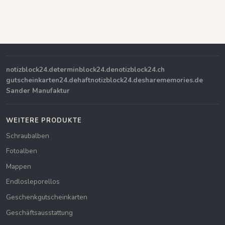
notizblock24.de
terminblock24.de
notizblock24.ch
gutscheinkarten24.de
haftnotizblock24.de
sharememories.de
Sander Manufaktur
WEITERE PRODUKTE
Schraubalben
Fotoalben
Mappen
Endlosleporellos
Geschenkgutscheinkarten
Geschäftsausstattung