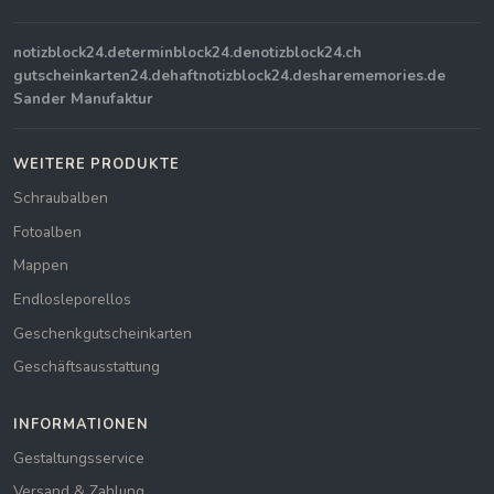
notizblock24.de
terminblock24.de
notizblock24.ch
gutscheinkarten24.de
haftnotizblock24.de
sharememories.de
Sander Manufaktur
WEITERE PRODUKTE
Schraubalben
Fotoalben
Mappen
Endlosleporellos
Geschenkgutscheinkarten
Geschäftsausstattung
INFORMATIONEN
Gestaltungsservice
Versand & Zahlung