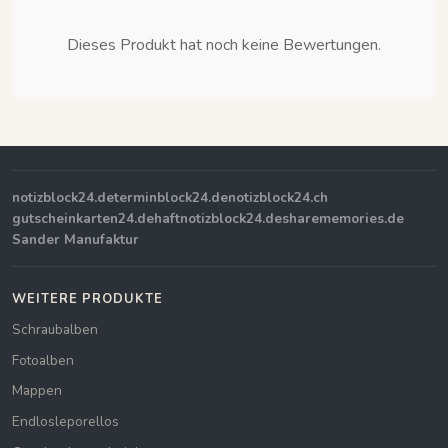
Dieses Produkt hat noch keine Bewertungen.
notizblock24.de
terminblock24.de
notizblock24.ch
gutscheinkarten24.de
haftnotizblock24.de
sharememories.de
Sander Manufaktur
WEITERE PRODUKTE
Schraubalben
Fotoalben
Mappen
Endlosleporellos