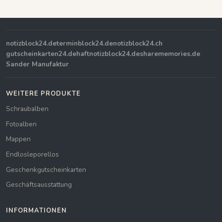
notizblock24.de
terminblock24.de
notizblock24.ch
gutscheinkarten24.de
haftnotizblock24.de
sharememories.de
Sander Manufaktur
WEITERE PRODUKTE
Schraubalben
Fotoalben
Mappen
Endlosleporellos
Geschenkgutscheinkarten
Geschäftsausstattung
INFORMATIONEN