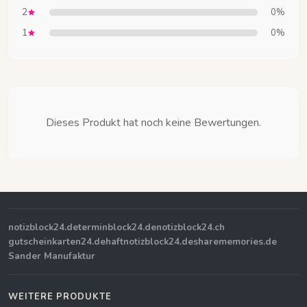
2
0%
1
0%
Dieses Produkt hat noch keine Bewertungen.
notizblock24.de
terminblock24.de
notizblock24.ch
gutscheinkarten24.de
haftnotizblock24.de
sharememories.de
Sander Manufaktur
WEITERE PRODUKTE