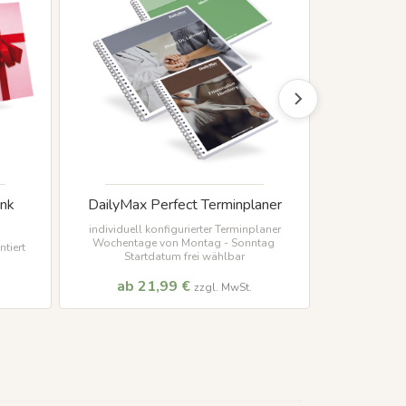
ink
DailyMax Perfect Terminplaner
Terminzette
mi
individuell konfigurierter Terminplaner
Wochentage von Montag - Sonntag
tiert
individuell be
Startdatum frei wählbar
Format 10
ab 21,99 €
ab 
zzgl. MwSt.