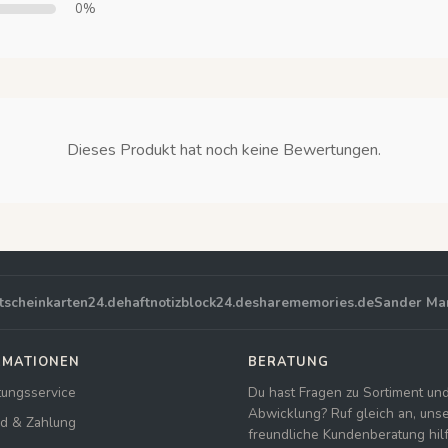
0%
Dieses Produkt hat noch keine Bewertungen.
tscheinkarten24.de
haftnotizblock24.de
sharememories.de
Sander Ma
RMATIONEN
BERATUNG
tungsservice
Du hast Fragen zu Sortiment un
Abwicklung? Ruf gleich an, uns
d & Zahlung
freundliche Kundenberatung hilft