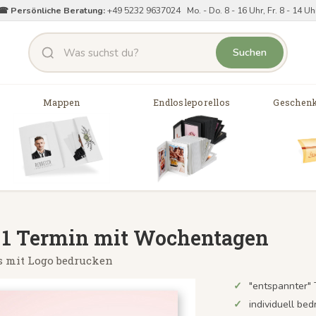
☎ Persönliche Beratung:
+49 5232 9637024 Mo. - Do. 8 - 16 Uhr, Fr. 8 - 14 Uh
Suchen
Mappen
Endlosleporellos
Geschenk
 - 1 Termin mit Wochentagen
is mit Logo bedrucken
"entspannter" 
individuell be