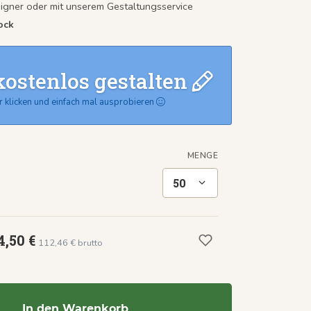
signer oder mit unserem Gestaltungsservice
lock
kostenlos gestalten
r klicken und einfach mal ausprobieren
MENGE
50
4,50 €
112,46 € brutto
In den Warenkorb