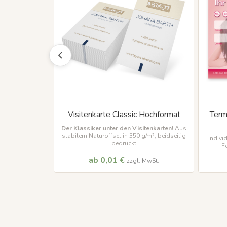
 - 6 Termine
Visitenkarte Classic Hochformat
Term
gen
Der Klassiker unter den Visitenkarten!
Aus
stabilem Naturoffset in 350 g/m², beidseitig
em Text u. Logo
indivi
bedruckt
t je Block
F
ab 0,01 €
MwSt.
zzgl. MwSt.