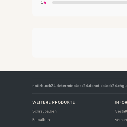
1
notizblock24.de
terminblock24.de
notizblock24.ch
gu
WEITERE PRODUKTE
INFO
Schraubalben
Gestal
Fotoalben
Versan